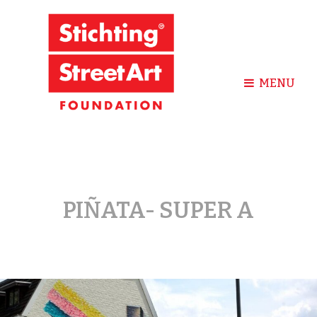
MENU
PIÑATA- SUPER A
Posted
on