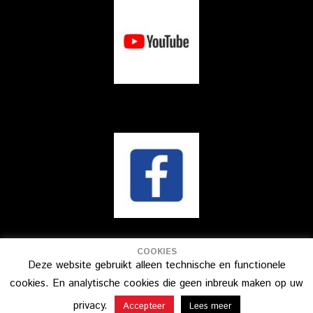
COOKIES
Deze website gebruikt alleen technische en functionele
| Copyright © 2026 |
Stichting StreetArt Heerlen
|
Privacybeleid
|
cookies. En analytische cookies die geen inbreuk maken op uw
Fotografie: Klaus Tummers, Pascal Moors, Hendrik Haven, Robert
Notermans, E.a.
privacy.
Accepteer
Lees meer