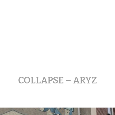
treetArt Heerlen
COLLAPSE – ARYZ
Posted
on