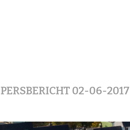
treetArt Heerlen
PERSBERICHT 02-06-2017
Posted
on