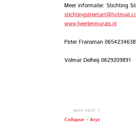
Meer informatie: S
stichtingstreetart@hotmail.
www.heerlenmurals.nl
f.
Peter Fransman 0654234638
Volmar Delheij 0629209891
Bericht
Next
NEXT POST
navigatie
Collapse – Aryz
Post