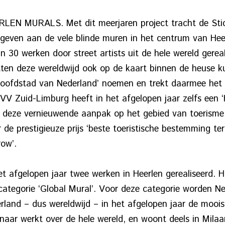
RLEN MURALS. Met dit meerjaren project tracht de Stich
e geven aan de vele blinde muren in het centrum van Hee
n 30 werken door street artists uit de hele wereld gere
etten deze wereldwijd ook op de kaart binnen de heuse 
 hoofdstad van Nederland’ noemen en trekt daarmee het h
VV Zuid-Limburg heeft in het afgelopen jaar zelfs een 
r deze vernieuwende aanpak op het gebied van toerisme 
 de prestigieuze prijs ‘beste toeristische bestemming te
ow’.
et afgelopen jaar twee werken in Heerlen gerealiseerd. H
tegorie ‘Global Mural’. Voor deze categorie worden Ned
land – dus wereldwijd – in het afgelopen jaar de mooist
naar werkt over de hele wereld, en woont deels in Milaan