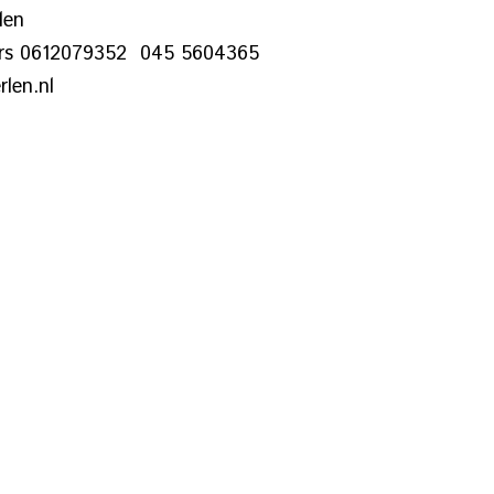
en
52 045 5604365
nl