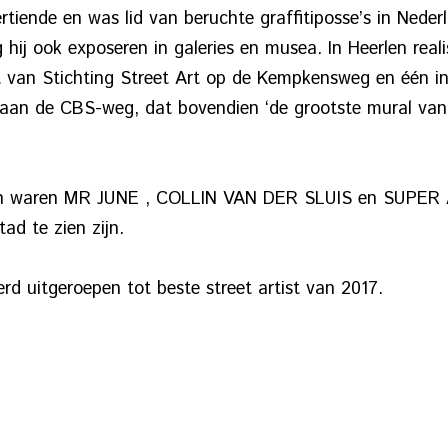
ertiende en was lid van beruchte graffitiposse’s in Neder
 hij ook exposeren in galeries en musea. In Heerlen reali
t van Stichting Street Art op de Kempkensweg en één i
 aan de CBS-weg, dat bovendien ‘de grootste mural va
en waren MR JUNE , COLLIN VAN DER SLUIS en SUPER A,
ad te zien zijn.
 uitgeroepen tot beste street artist van 2017.