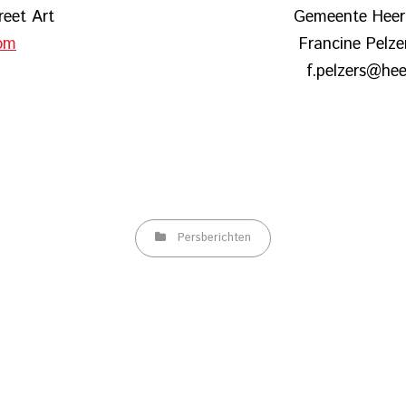
tichting Street Art Gemeente Heerl
com
Francine Pelzers 06120793
pelzers@heerlen.
Categories
Persberichten