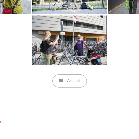
Categories
Archief
Next
z
Post