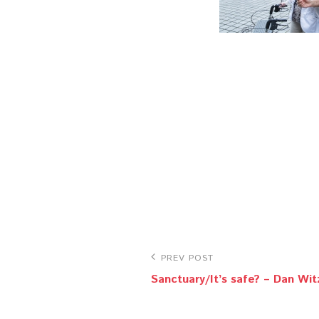
Bericht
Previous
PREV POST
navigatie
Sanctuary/It’s safe? – Dan Wit
Post