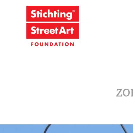
Stichting S
ZO