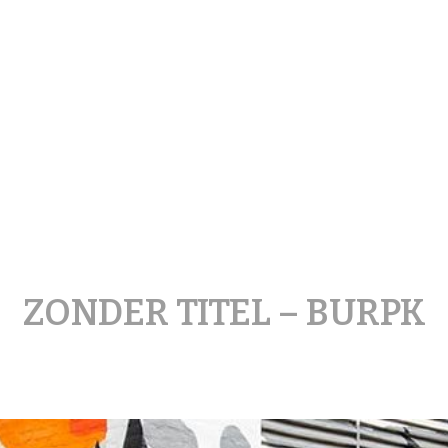
treetArt Heerlen
ZONDER TITEL – BURPK
Posted
on