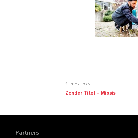
Bericht
Previous
PREV POST
navigatie
Zonder Titel – Miosis
Post
Partners