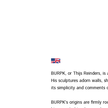
BURPK, or Thijs Reinders, is 
His sculptures adorn walls, s
its simplicity and comments o
BURPK’s origins are firmly ro